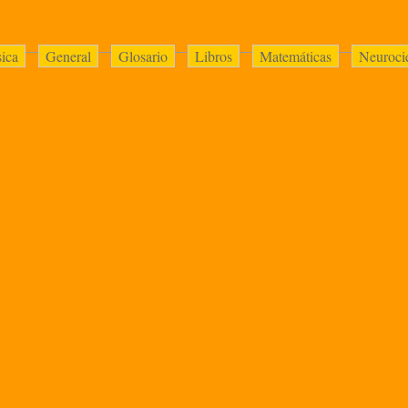
sica
General
Glosario
Libros
Matemáticas
Neuroci