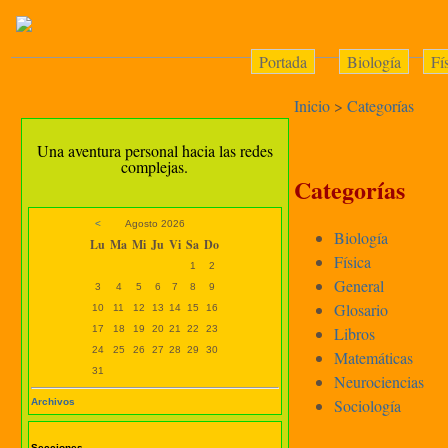
Portada
Biología
Fí
Inicio
>
Categorías
Una aventura personal hacia las redes
complejas.
Categorías
<
Agosto 2026
Biología
Lu
Ma
Mi
Ju
Vi
Sa
Do
Física
1
2
General
3
4
5
6
7
8
9
Glosario
10
11
12
13
14
15
16
17
18
19
20
21
22
23
Libros
24
25
26
27
28
29
30
Matemáticas
31
Neurociencias
Sociología
Archivos
Secciones