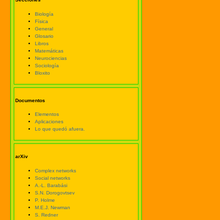
Biología
Física
General
Glosario
Libros
Matemáticas
Neurociencias
Sociología
Bloxito
Documentos
Elementos
Aplicaciones
Lo que quedó afuera.
arXiv
Complex networks
Social networks
A.-L. Barabási
S.N. Dorogovtsev
P. Holme
M.E.J. Newman
S. Redner