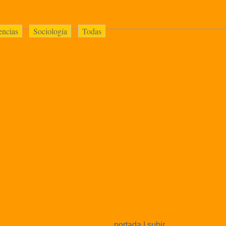
encias
Sociología
Todas
portada
|
subir