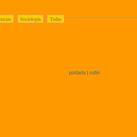
encias
Sociología
Todas
portada
|
subir