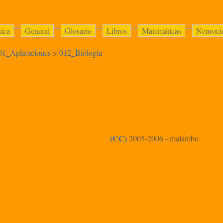
sica
General
Glosario
Libros
Matemáticas
Neuroci
01_Aplicaciones
>
012_Biologia
(CC)
2005-2006 - malambo