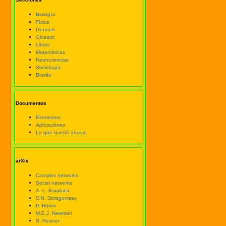
Biología
Física
General
Glosario
Libros
Matemáticas
Neurociencias
Sociología
Bloxito
Documentos
Elementos
Aplicaciones
Lo que quedó afuera.
arXiv
Complex networks
Social networks
A.-L. Barabási
S.N. Dorogovtsev
P. Holme
M.E.J. Newman
S. Redner